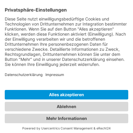
Planegger Str. 1, 82061 Neuried
Tel:
+49(0)89 82956920
Marken-Reparatur
Unternehmen
Jura
Reparatur
Impressum
DeLonghi
Reparatur
Datenschutz
ECM
Reparatur
Bezzera
Reparatur
Saeco
Reparatur
Rocket Espresso
Reparatur
Alle Hersteller
Leistungen
Reparaturanfrage
Wartung
Vollautomat Reparatur
Siebträger Reparatur
Kaffeemühle Reparatur