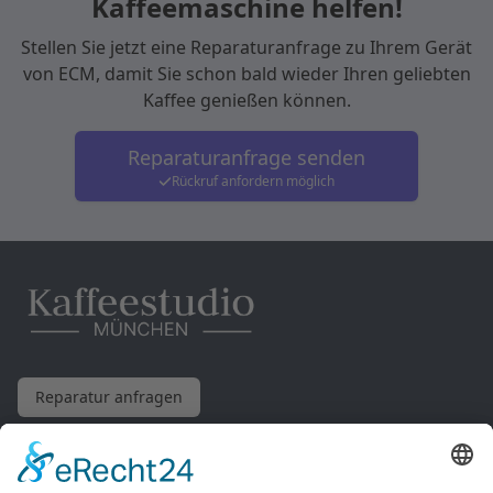
Kaffeemaschine helfen!
Stellen Sie jetzt eine Reparaturanfrage zu Ihrem Gerät
von
ECM
, damit Sie schon bald wieder Ihren geliebten
Kaffee genießen können.
Reparaturanfrage senden
Rückruf anfordern möglich
Reparatur anfragen
Wir reparieren Ihre Kaffeemaschine in München!
Kaffeewerkstatt München